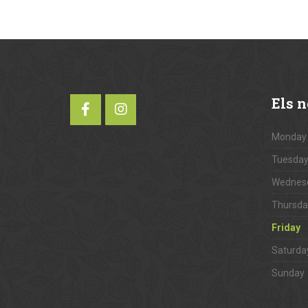
Els
no
Monday
Tuesda
Wednes
Thursda
Friday
Saturda
Sunday