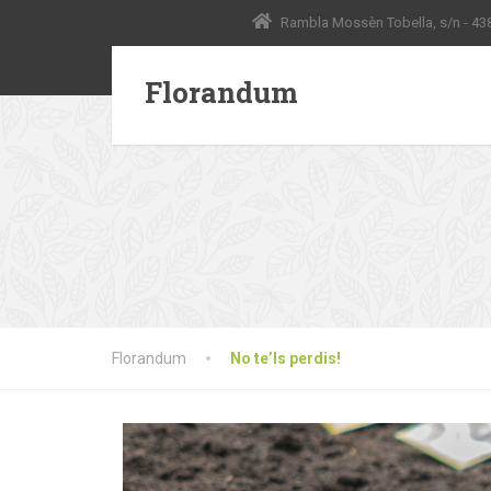
Rambla Mossèn Tobella, s/n - 438
Florandum
Florandum
No te’ls perdis!