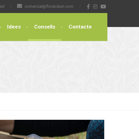
es!
comercial@florandum.com
Idees
Consells
Contacte