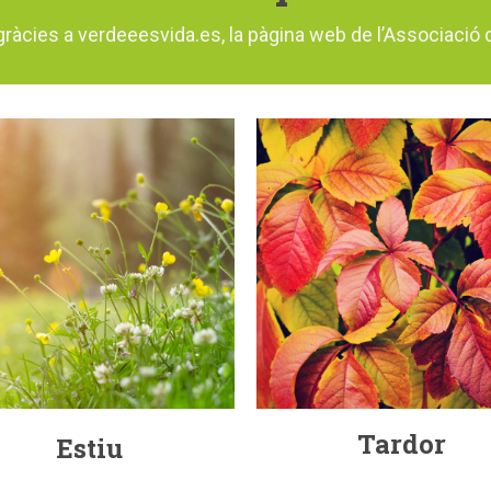
gràcies a verdeeesvida.es, la pàgina web de l’Associació d
Tardor
Estiu