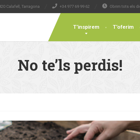
20 Calafell, Tarragona
+34 977 69 99 62
Obrim tots els di
T’inspirem
T’oferim
No te’ls perdis!