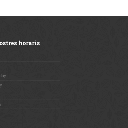
stres horaris
y
day
y
y